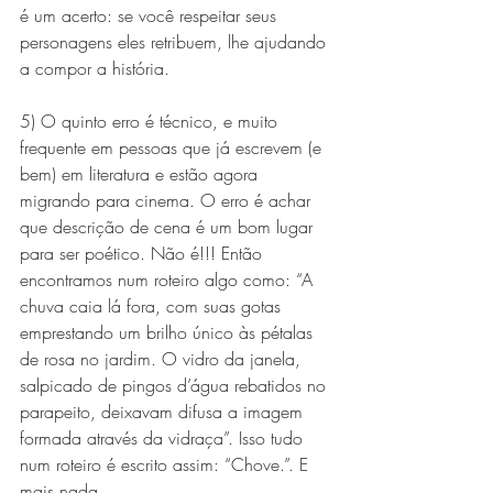
é um acerto: se você respeitar seus 
personagens eles retribuem, lhe ajudando 
a compor a história.
5) O quinto erro é técnico, e muito 
frequente em pessoas que já escrevem (e 
bem) em literatura e estão agora 
migrando para cinema. O erro é achar 
que descrição de cena é um bom lugar 
para ser poético. Não é!!! Então 
encontramos num roteiro algo como: “A 
chuva caia lá fora, com suas gotas 
emprestando um brilho único às pétalas 
de rosa no jardim. O vidro da janela, 
salpicado de pingos d’água rebatidos no 
parapeito, deixavam difusa a imagem 
formada através da vidraça”. Isso tudo 
num roteiro é escrito assim: “Chove.”. E 
mais nada.