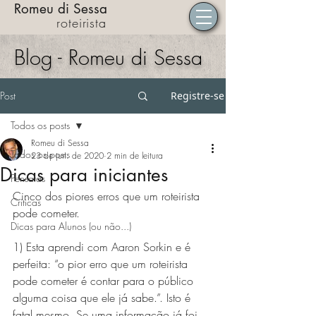
Romeu di Sessa
roteirista
Blog - Romeu di Sessa
Post
Registre-se
Todos os posts
Romeu di Sessa
Todos os posts
23 de jun. de 2020
2 min de leitura
Dicas para iniciantes
Pensatas
Cinco dos piores erros que um roteirista 
Críticas
pode cometer. 
Dicas para Alunos (ou não...)
1) Esta aprendi com Aaron Sorkin e é 
perfeita: “o pior erro que um roteirista 
pode cometer é contar para o público 
alguma coisa que ele já sabe.”. Isto é 
fatal mesmo. Se uma informação já foi 