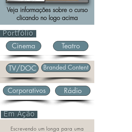
Veja informações sobre o curso
clicando no logo acima
Portfólio
Cinema
Teatro
Branded Content
TV/DOC
Corporativos
Rádio
Em Ação
Escrevendo um longa para uma