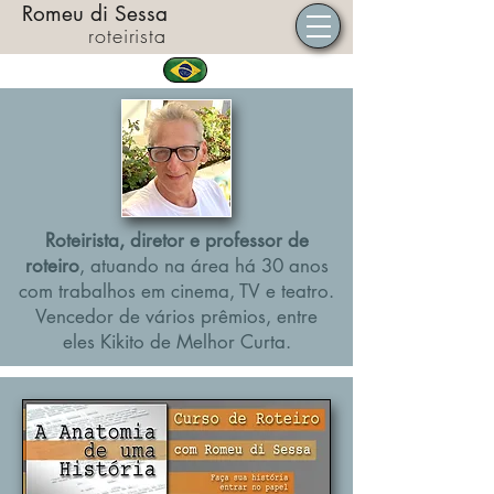
Romeu di Sessa
roteirista
Roteirista, diretor e professor de
roteiro
,
atuando na área há 30 anos
com trabalhos
em cinema, TV e teatro.
Vencedor de vários prêmios, entre
eles
Kikito de Melhor Curta.